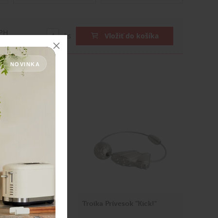
DPH
ks
Vložiť do košíka
NOVINKA
vesok GISELA
Troika Prívesok "Kick!"