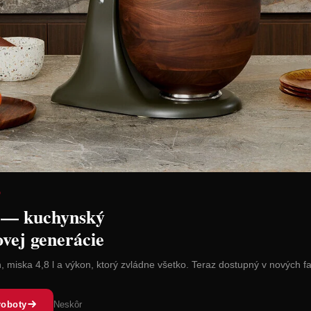
Cena: 18,90 €
Cena: 16,4
H
s DPH
Skladom 2 ks
Do 14 dní
 košíka
Vložiť do košíka
Vl
D
 — kuchynský
ovej generácie
n, miska 4,8 l a výkon, ktorý zvládne všetko. Teraz dostupný v nových f
roboty
Neskôr