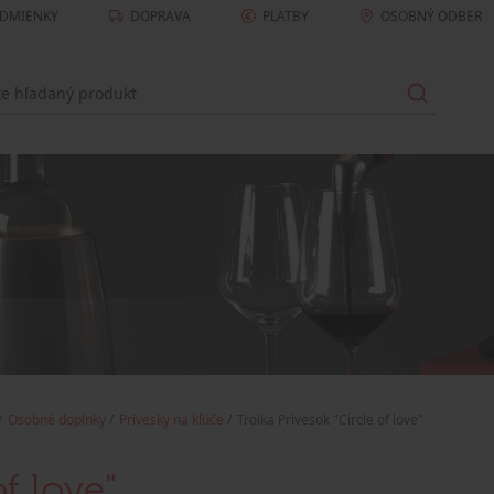
DMIENKY
DOPRAVA
PLATBY
OSOBNÝ ODBER
Osobné doplnky
Prívesky na kľúče
Troika Prívesok "Circle of love"
of love"