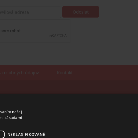
a osobných údajov
Kontakt
Sales manager
mobil: +421 901 728 409
e-mail:
sales@rosler.sk
ívaním našej
Regionálni zástupcovia
imi zásadami
Západ a stred:
+421 903 728 402
+421 903 728 409
NEKLASIFIKOVANÉ
Východ