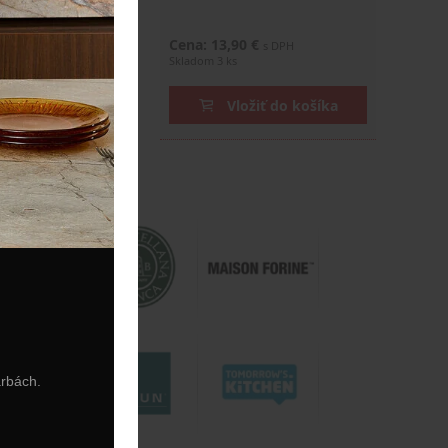
0 €
Cena: 13,90 €
s DPH
s DPH
Skladom 3 ks
ožiť do košíka
Vložiť do košíka
arbách.