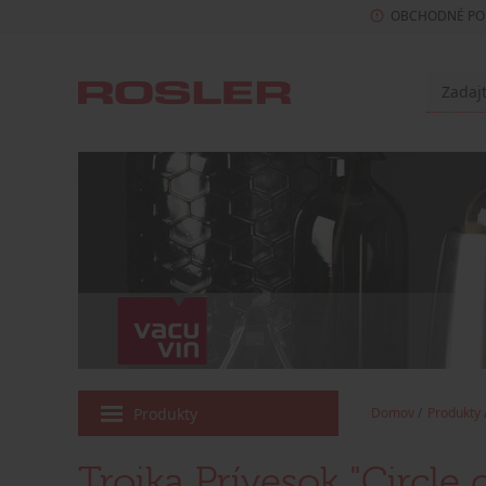
OBCHODNÉ PO
Produkty
Domov
Produkty
Troika Prívesok "Circle 