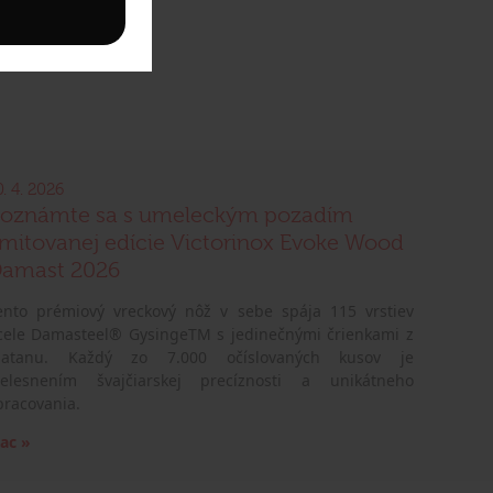
0. 4. 2026
oznámte sa s umeleckým pozadím
imitovanej edície Victorinox Evoke Wood
amast 2026
ento prémiový vreckový nôž v sebe spája 115 vrstiev
cele Damasteel® GysingeTM s jedinečnými črienkami z
latanu. Každý zo 7.000 očíslovaných kusov je
telesnením švajčiarskej precíznosti a unikátneho
pracovania.
iac »