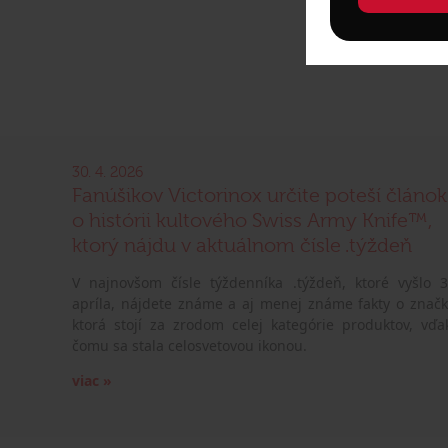
30. 4. 2026
Fanúšikov Victorinox určite poteší článok
o histórii kultového Swiss Army Knife™,
ktorý nájdu v aktuálnom čísle .týždeň
V najnovšom čísle týždenníka .týždeň, ktoré vyšlo 3
apríla, nájdete známe a aj menej známe fakty o značk
ktorá stojí za zrodom celej kategórie produktov, vďa
čomu sa stala celosvetovou ikonou.
viac »