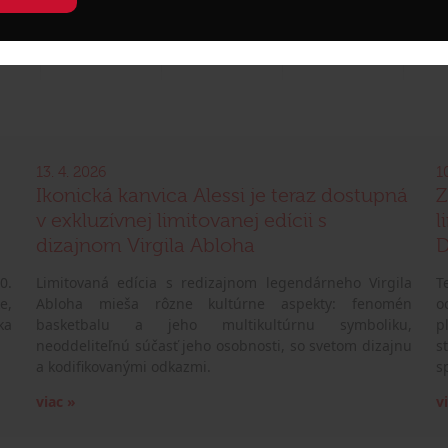
13. 4. 2026
1
Ikonická kanvica Alessi je teraz dostupná
Z
v exkluzívnej limitovanej edícii s
l
dizajnom Virgila Abloha
D
0.
Limitovaná edícia s redizajnom legendárneho Virgila
T
e,
Abloha mieša rôzne kultúrne aspekty: fenomén
o
ka
basketbalu a jeho multikultúrnu symboliku,
p
neoddeliteľnú súčasť jeho osobnosti, so svetom dizajnu
s
a kodifikovanými odkazmi.
s
viac »
v