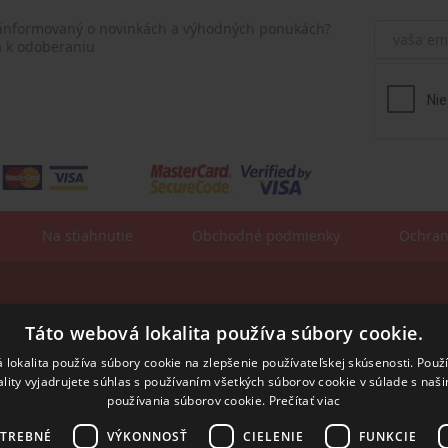
 informovaný o novinkách a výhodných ponukách?
a k odoberaniu
Na stiahnutie
Obchodné podmienky
Ochran
Fakturačné údaje:
sa:
Táto webová lokalita používa súbory cookie.
ROSLER - s.r.o.
Vajnorská 140
831 04 Bratislava
 lokalita používa súbory cookie na zlepšenie používateľskej skúsenosti. Použ
ality vyjadrujete súhlas s používaním všetkých súborov cookie v súlade s naš
IČO: 31352243
IČ DPH: SK2020294991
používania súborov cookie.
Prečítať viac
IBAN:
SK55 8420 0000 0001 7514 0603
SWIFT/BIC:
BFKKSKBB
OTREBNÉ
VÝKONNOSŤ
CIELENIE
FUNKCIE