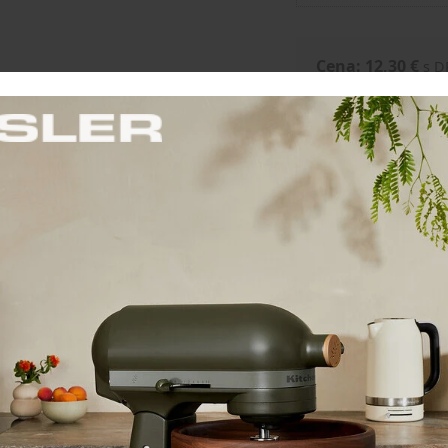
Cena: 12,30 €
s 
Skladom 4 ks
On the
Troika Prívesok "KEY
Troika Prí
CRUISING"