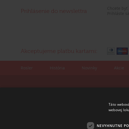
Chcete byť
Prihlásenie do newslettra
Prihláste s
Akceptujeme platbu kartami:
Rosler
História
Novinky
Akcie
Kontaktné údaje:
Korešpondenčná adre
tel./fax: +421 (0)2 4445 6436
ROSLER - s.r.o.
e-mail:
rosler@rosler.sk
Vajnorská 140
Táto webová
831 04 Bratislava
webovej lok
Otvorené:
Po – Pi 08:00 – 16:00
NEVYHNUTNE P