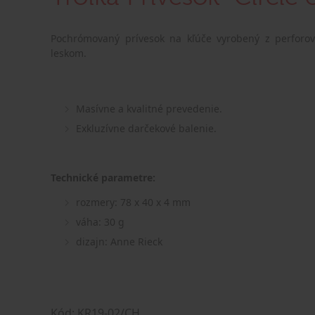
Pochrómovaný prívesok na kľúče vyrobený z perforov
leskom.
Masívne a kvalitné prevedenie.
Exkluzívne darčekové balenie.
Technické parametre:
rozmery: 78 x 40 x 4 mm
váha: 30 g
dizajn: Anne Rieck
Kód: KR19-02/CH