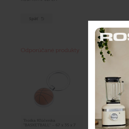
Späť
Odporúčané produkty
Troika Kľúčenka
Troika Prívesok "
"BASKETBALL" – 67 x 35 x 7
road"