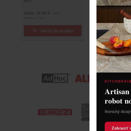
mm
Cena: 10,90 €
Cena: 15,90 €
s DPH
s DP
Skladom 1 ks
Do 14 dní
Vložiť do košíka
Vložiť do
KITCHENAI
Artisan
robot n
Ikonický dizaj
Zobraziť 