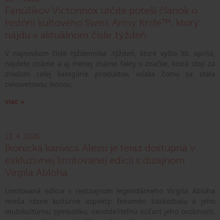
Fanúšikov Victorinox určite poteší článok o
histórii kultového Swiss Army Knife™, ktorý
nájdu v aktuálnom čísle .týždeň
V najnovšom čísle týždenníka .týždeň, ktoré vyšlo 30. apríla,
nájdete známe a aj menej známe fakty o značke, ktorá stojí za
zrodom celej kategórie produktov, vďaka čomu sa stala
celosvetovou ikonou.
viac »
13. 4. 2026
Ikonická kanvica Alessi je teraz dostupná v
exkluzívnej limitovanej edícii s dizajnom
Virgila Abloha
Limitovaná edícia s redizajnom legendárneho Virgila Abloha
mieša rôzne kultúrne aspekty: fenomén basketbalu a jeho
multikultúrnu symboliku, neoddeliteľnú súčasť jeho osobnosti,