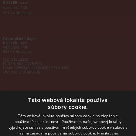
ROSLER - s.r.o.
Vajnorská 140
831 04 Bratislava
Fakturačné údaje:
ROSLER - s.r.o.
Vajnorská 140
831 04 Bratislava
IČO: 31352243
IČ DPH: SK2020294991
IBAN:
SK55 8420 0000 0001 7514 0603
SWIFT/BIC:
BFKKSKBB
Táto webová lokalita používa
súbory cookie.
Sales manager
mobil: +421 901 728 409
Táto webová lokalita používa súbory cookie na zlepšenie
e-mail:
sales@rosler.sk
používateľskej skúsenosti. Používaním našej webovej lokality
Regionálni zástupcovia
vyjadrujete súhlas s používaním všetkých súborov cookie v súlade s
Západ a stred:
+421 903 728 402
našimi zásadami používania súborov cookie.
Prečítať viac