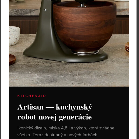
KITCHENAID
Artisan — kuchynský
robot novej generácie
Ikonický dizajn, miska 4,8 l a výkon, ktorý zvládne
všetko. Teraz dostupný v nových farbách.