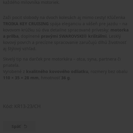
každého milovníka motoriek.
Zaži pocit slobody na dvoch kolesách aj mimo cesty! Kľúčenka
TROIKA KEY CRUISING
spája eleganciu a vášeň pre jazdu – na
kovovom krúžku sú dva detailne spracované prívesky:
motorka
a prilba
, doplnené
pravými SWAROVSKI® krištáľmi
. Lesklý
kovový povrch a precízne spracovanie zaručujú dlhú životnosť
aj štýlový vzhľad.
Skvelý tip na darček pre motorkára – otca, syna, partnera či
priateľa.
Vyrobené z
kvalitného kovového odliatku
, rozmery bez obalu
110 × 35 × 28 mm
, hmotnosť
36 g
.
Kód: KR13-23/CH
Späť