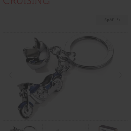
CRUISING"
Späť