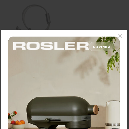
NOVINKA
Troika Prívesok "Little
elephant"
Cena: 13,90 €
s DPH
Skladom 1 ks
Vložiť do košíka