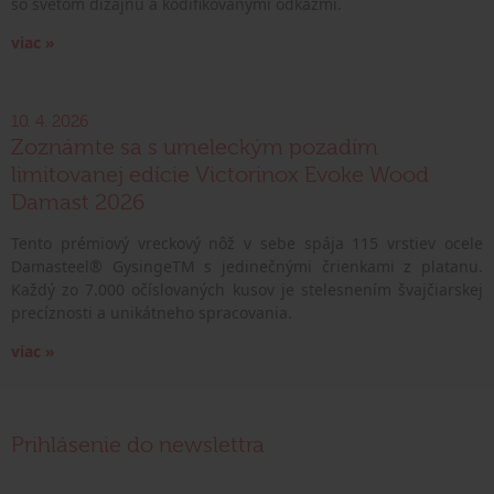
so svetom dizajnu a kodifikovanými odkazmi.
viac »
10. 4. 2026
Zoznámte sa s umeleckým pozadím
limitovanej edície Victorinox Evoke Wood
Damast 2026
Tento prémiový vreckový nôž v sebe spája 115 vrstiev ocele
Damasteel® GysingeTM s jedinečnými črienkami z platanu.
Každý zo 7.000 očíslovaných kusov je stelesnením švajčiarskej
precíznosti a unikátneho spracovania.
viac »
Prihlásenie do newslettra