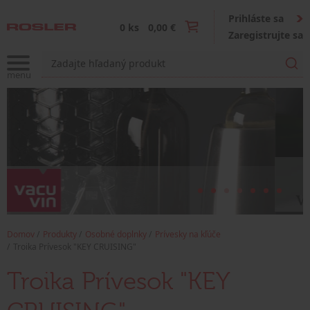
Prihláste sa
0 ks
0,00 €
Zaregistrujte sa
Domov
Produkty
Osobné doplnky
Prívesky na kľúče
Troika Prívesok "KEY CRUISING"
Troika Prívesok "KEY