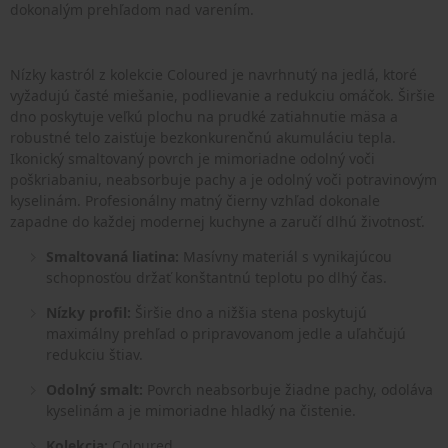
dokonalým prehľadom nad varením.
Nízky kastról z kolekcie Coloured je navrhnutý na jedlá, ktoré
vyžadujú časté miešanie, podlievanie a redukciu omáčok. Širšie
dno poskytuje veľkú plochu na prudké zatiahnutie mäsa a
robustné telo zaisťuje bezkonkurenčnú akumuláciu tepla.
Ikonický smaltovaný povrch je mimoriadne odolný voči
poškriabaniu, neabsorbuje pachy a je odolný voči potravinovým
kyselinám. Profesionálny matný čierny vzhľad dokonale
zapadne do každej modernej kuchyne a zaručí dlhú životnosť.
Smaltovaná liatina:
Masívny materiál s vynikajúcou
schopnosťou držať konštantnú teplotu po dlhý čas.
Nízky profil:
Širšie dno a nižšia stena poskytujú
maximálny prehľad o pripravovanom jedle a uľahčujú
redukciu štiav.
Odolný smalt:
Povrch neabsorbuje žiadne pachy, odoláva
kyselinám a je mimoriadne hladký na čistenie.
Kolekcia:
Coloured