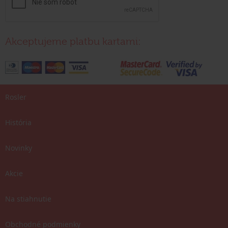
Akceptujeme platbu kartami:
Rosler
História
Novinky
Akcie
Na stiahnutie
Obchodné podmienky