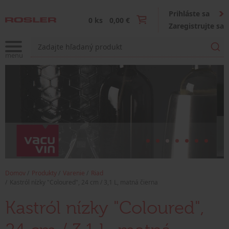
Prihláste sa
0 ks
0,00 €
Zaregistrujte sa
Domov
Produkty
Varenie
Riad
Kastról nízky "Coloured", 24 cm / 3,1 L, matná čierna
Kastról nízky "Coloured",