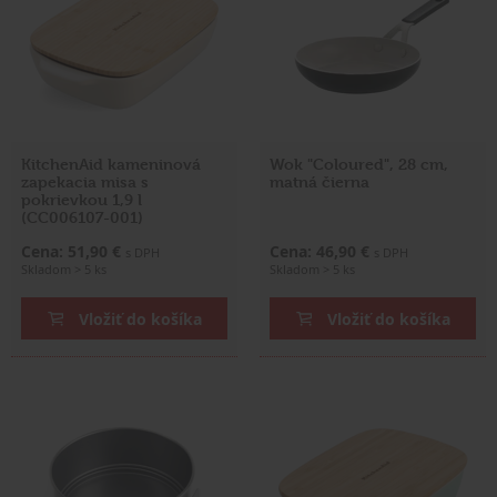
KitchenAid kameninová
Wok "Coloured", 28 cm,
zapekacia misa s
matná čierna
pokrievkou 1,9 l
(CC006107-001)
Cena: 51,90 €
Cena: 46,90 €
s DPH
s DPH
Skladom > 5 ks
Skladom > 5 ks
Vložiť do košíka
Vložiť do košíka