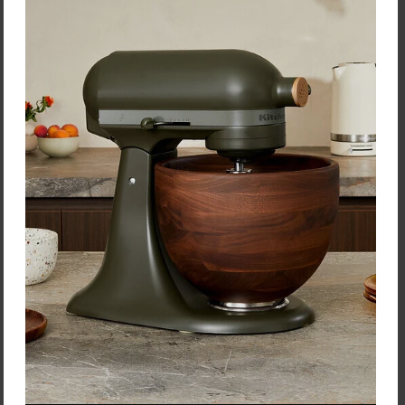
Odnímateľná forma na
pečenie 24 cm KitchenAid
z aluminizovanej ocele
(CC003295-001)
Cena: 29,90 €
s DPH
Skladom > 5 ks
Vložiť do košíka