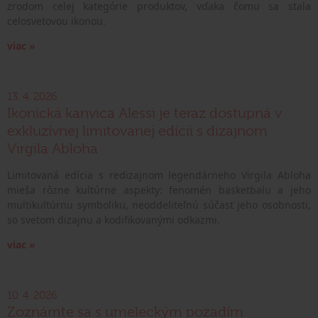
zrodom celej kategórie produktov, vďaka čomu sa stala
celosvetovou ikonou.
viac »
13. 4. 2026
Ikonická kanvica Alessi je teraz dostupná v
exkluzívnej limitovanej edícii s dizajnom
Virgila Abloha
Limitovaná edícia s redizajnom legendárneho Virgila Abloha
mieša rôzne kultúrne aspekty: fenomén basketbalu a jeho
multikultúrnu symboliku, neoddeliteľnú súčasť jeho osobnosti,
so svetom dizajnu a kodifikovanými odkazmi.
viac »
10. 4. 2026
Zoznámte sa s umeleckým pozadím