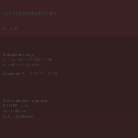
Ochrana osobných údajov
Kontakt
Kontaktné údaje:
tel./fax: +421 (0)2 4445 6436
e-mail:
rosler@rosler.sk
Otvorené:
Po – Pi 08:00 – 16:00
Korešpondenčná adresa:
ROSLER - s.r.o.
Vajnorská 140
831 04 Bratislava