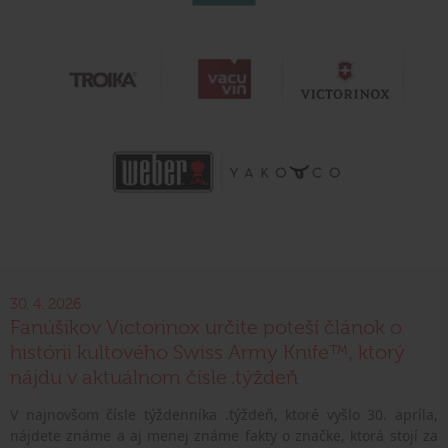
30. 4. 2026
Fanúšikov Victorinox určite poteší článok o
histórii kultového Swiss Army Knife™, ktorý
nájdu v aktuálnom čísle .týždeň
V najnovšom čísle týždenníka .týždeň, ktoré vyšlo 30. apríla,
nájdete známe a aj menej známe fakty o značke, ktorá stojí za