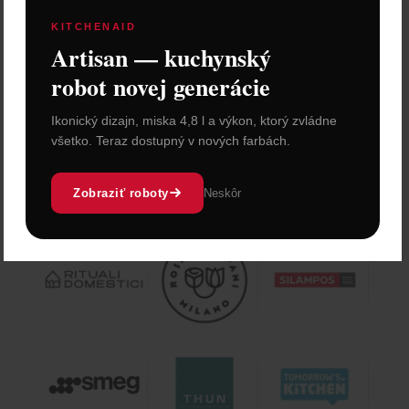
KITCHENAID
Artisan — kuchynský
robot novej generácie
Ikonický dizajn, miska 4,8 l a výkon, ktorý zvládne
všetko. Teraz dostupný v nových farbách.
Zobraziť roboty
Neskôr