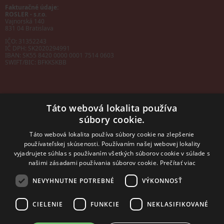
Fakturačné údaje:
ROSLER - s.r.o.
Vajnorská 140
831 04 Bratislava
IČO: 31352243
IČ DPH: SK2020294991
IBAN:
SK55 8420 0000 0001 7514 0603
SWIFT/BIC:
BFKKSKBB
Táto webová lokalita používa
súbory cookie.
Sales manager
mobil: +421 901 728 409
Táto webová lokalita používa súbory cookie na zlepšenie
e-mail:
sales@rosler.sk
používateľskej skúsenosti. Používaním našej webovej lokality
Regionálni zástupcovia
vyjadrujete súhlas s používaním všetkých súborov cookie v súlade s
Západ a stred:
+421 903 728 402
našimi zásadami používania súborov cookie.
Prečítať viac
+421 903 728 409
NEVYHNUTNE POTREBNÉ
VÝKONNOSŤ
Východ
mobil: +421 901 728 409
CIELENIE
FUNKCIE
NEKLASIFIKOVANÉ