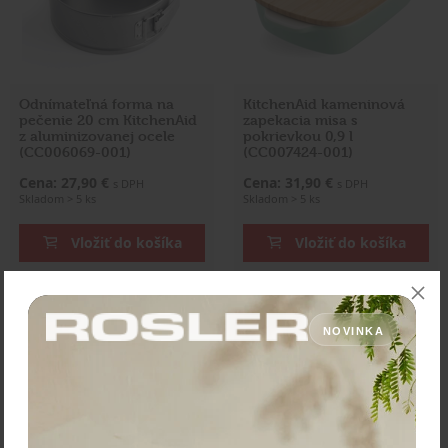
Odnímateľná forma na
KitchenAid kameninová
pečenie 20 cm KitchenAid
zapekacia misa s
z aluminizovanej ocele
pokrievkou 0,9 l
(CC006069-001)
(CC007424-001)
Cena: 27,90 €
Cena: 31,90 €
s DPH
s DPH
Skladom > 5 ks
Skladom > 5 ks
Vložiť do košíka
Vložiť do košíka
NOVINKA