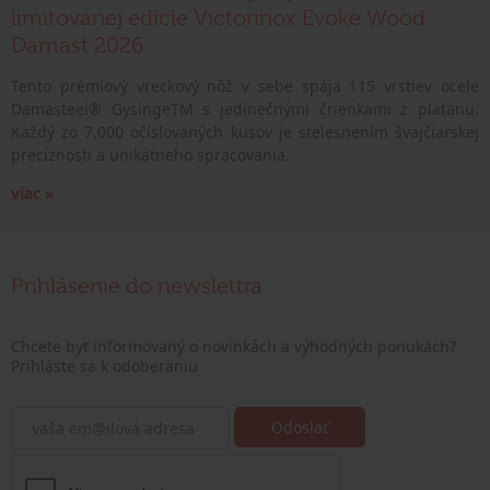
limitovanej edície Victorinox Evoke Wood
Damast 2026
Tento prémiový vreckový nôž v sebe spája 115 vrstiev ocele
Damasteel® GysingeTM s jedinečnými črienkami z platanu.
Každý zo 7.000 očíslovaných kusov je stelesnením švajčiarskej
precíznosti a unikátneho spracovania.
viac »
Prihlásenie do newslettra
Chcete byť informovaný o novinkách a výhodných ponukách?
Prihláste sa k odoberaniu