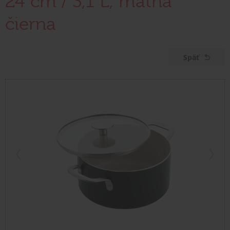
24 cm / 3,1 L, matná
čierna
Späť