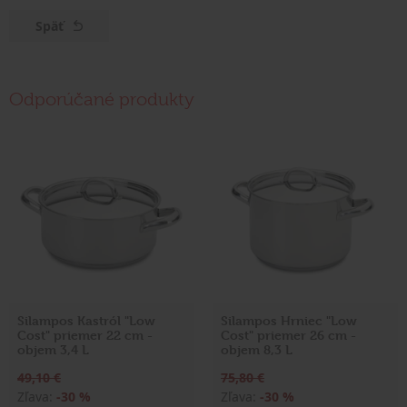
Späť
Odporúčané produkty
Silampos Kastról "Low
Silampos Hrniec "Low
Cost" priemer 22 cm -
Cost" priemer 26 cm -
objem 3,4 L
objem 8,3 L
49,10 €
75,80 €
Zľava:
-30 %
Zľava:
-30 %