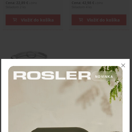
Cena: 22,89 €
Cena: 42,98 €
s DPH
s DPH
Skladom 2 ks
Skladom 4 ks
Vložiť do košíka
Vložiť do košíka
NOVINKA
Silampos Hrniec "Low
Cost" priemer 22 cm -
objem 5,2 L
57,30 €
Zľava:
-30 %
Cena: 40,11 €
s DPH