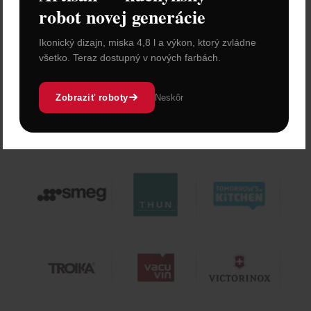
robot novej generácie
Ikonický dizajn, miska 4,8 l a výkon, ktorý zvládne
všetko. Teraz dostupný v nových farbách.
Zobraziť roboty
Neskôr