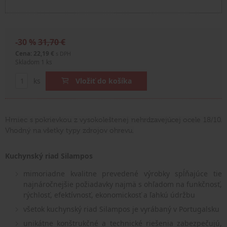
-30 %
31,70 €
Cena: 22,19 €
s DPH
Skladom 1 ks
ks
Vložiť do košíka
Hrniec s pokrievkou z vysokoleštenej nehrdzavejúcej ocele 18/10.
Vhodný na všetky typy zdrojov ohrevu.
Kuchynský riad Silampos
mimoriadne kvalitne prevedené výrobky spĺňajúce tie
najnáročnejšie požiadavky najmä s ohľadom na funkčnosť,
rýchlosť, efektívnosť, ekonomickosť a ľahkú údržbu
všetok kuchynský riad Silampos je vyrábaný v Portugalsku
unikátne konštrukčné a technické riešenia zabezpečujú,