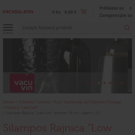
Prihláste sa
0 ks
0,00 €
Zaregistrujte sa
Domov
Produkty
Varenie
Riad
Kuchynský riad Silampos Portugal
Kolekcia "Low Cost"
Silampos Rajnica "Low Cost" priemer 16 cm - objem 1,5 L
Silampos Rajnica "Low