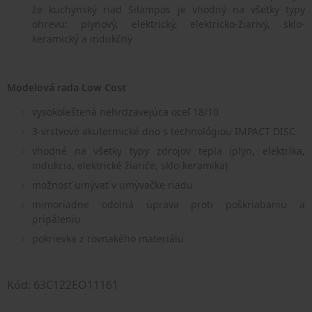
že kuchynský riad Silampos je vhodný na všetky typy
ohrevu: plynový, elektrický, elektricko-žiarivý, sklo-
keramický a indukčný
Modelová rada Low Cost
vysokoleštená nehrdzavejúca oceľ 18/10
3-vrstvové akutermické dno s technológiou IMPACT DISC
vhodné na všetky typy zdrojov tepla (plyn, elektrika,
indukcia, elektrické žiariče, sklo-keramika)
možnosť umývať v umývačke riadu
mimoriadne odolná úprava proti poškriabaniu a
pripáleniu
pokrievka z rovnakého materiálu
Kód: 63C122EO11161