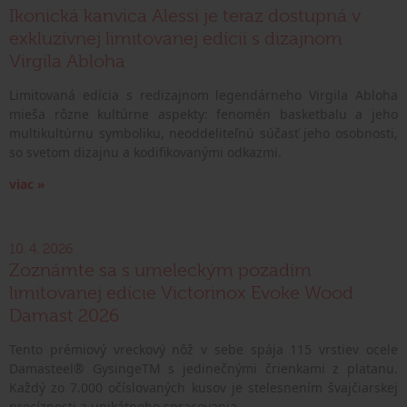
Ikonická kanvica Alessi je teraz dostupná v
exkluzívnej limitovanej edícii s dizajnom
Virgila Abloha
Limitovaná edícia s redizajnom legendárneho Virgila Abloha
mieša rôzne kultúrne aspekty: fenomén basketbalu a jeho
multikultúrnu symboliku, neoddeliteľnú súčasť jeho osobnosti,
so svetom dizajnu a kodifikovanými odkazmi.
viac »
10. 4. 2026
Zoznámte sa s umeleckým pozadím
limitovanej edície Victorinox Evoke Wood
Damast 2026
Tento prémiový vreckový nôž v sebe spája 115 vrstiev ocele
Damasteel® GysingeTM s jedinečnými črienkami z platanu.
Každý zo 7.000 očíslovaných kusov je stelesnením švajčiarskej
precíznosti a unikátneho spracovania.