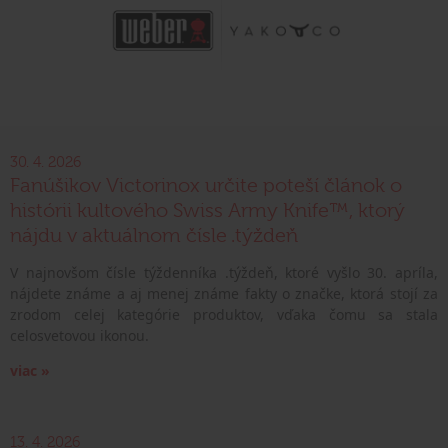
30. 4. 2026
Fanúšikov Victorinox určite poteší článok o
histórii kultového Swiss Army Knife™, ktorý
nájdu v aktuálnom čísle .týždeň
V najnovšom čísle týždenníka .týždeň, ktoré vyšlo 30. apríla,
nájdete známe a aj menej známe fakty o značke, ktorá stojí za
zrodom celej kategórie produktov, vďaka čomu sa stala
celosvetovou ikonou.
viac »
13. 4. 2026