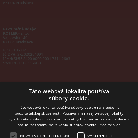
831 04 Bratislava
Fakturačné údaje:
ROSLER - s.r.o.
Vajnorská 140
831 04 Bratislava
IČO: 31352243
IČ DPH: SK2020294991
IBAN:
SK55 8420 0000 0001 7514 0603
SWIFT/BIC:
BFKKSKBB
Táto webová lokalita používa
súbory cookie.
Sales manager
mobil: +421 901 728 409
Táto webová lokalita používa súbory cookie na zlepšenie
e-mail:
sales@rosler.sk
používateľskej skúsenosti. Používaním našej webovej lokality
Regionálni zástupcovia
vyjadrujete súhlas s používaním všetkých súborov cookie v súlade s
Západ a stred:
+421 903 728 402
našimi zásadami používania súborov cookie.
Prečítať viac
+421 903 728 409
NEVYHNUTNE POTREBNÉ
VÝKONNOSŤ
Východ