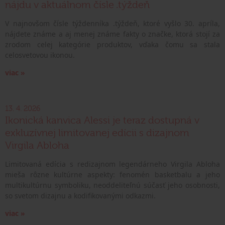
nájdu v aktuálnom čísle .týždeň
V najnovšom čísle týždenníka .týždeň, ktoré vyšlo 30. apríla,
nájdete známe a aj menej známe fakty o značke, ktorá stojí za
zrodom celej kategórie produktov, vďaka čomu sa stala
celosvetovou ikonou.
viac »
13. 4. 2026
Ikonická kanvica Alessi je teraz dostupná v
exkluzívnej limitovanej edícii s dizajnom
Virgila Abloha
Limitovaná edícia s redizajnom legendárneho Virgila Abloha
mieša rôzne kultúrne aspekty: fenomén basketbalu a jeho
multikultúrnu symboliku, neoddeliteľnú súčasť jeho osobnosti,
so svetom dizajnu a kodifikovanými odkazmi.
viac »