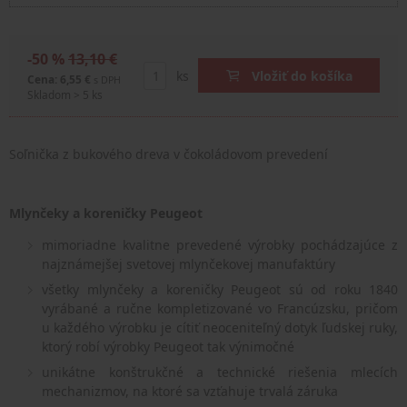
-50 %
13,10 €
ks
Vložiť do košíka
Cena: 6,55 €
s DPH
Skladom > 5 ks
Soľnička z bukového dreva v čokoládovom prevedení
Mlynčeky a koreničky Peugeot
mimoriadne kvalitne prevedené výrobky pochádzajúce z
najznámejšej svetovej mlynčekovej manufaktúry
všetky mlynčeky a koreničky Peugeot sú od roku 1840
vyrábané a ručne kompletizované vo Francúzsku, pričom
u každého výrobku je cítiť neoceniteľný dotyk ľudskej ruky,
ktorý robí výrobky Peugeot tak výnimočné
unikátne konštrukčné a technické riešenia mlecích
mechanizmov, na ktoré sa vzťahuje trvalá záruka