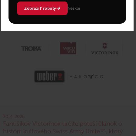
Zobraziť roboty
Neskôr
30. 4. 2026
Fanúšikov Victorinox určite poteší článok o
histórii kultového Swiss Army Knife™, ktorý