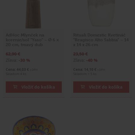
AdHoc Mlynček na
Rituali Domestic Kvetináč
korenie/soľ "Yaso" – Ø 6 ×
"Reagisco Alto Sabbia" – 14
20 cm, tmavý dub
x 14 x 26 cm
62,90 €
23,50 €
Zľava:
-30 %
Zľava:
-40 %
Cena: 44,03 €
Cena: 14,10 €
s DPH
s DPH
Skladom 4 ks
Skladom > 5 ks
Vložiť do košíka
Vložiť do košíka