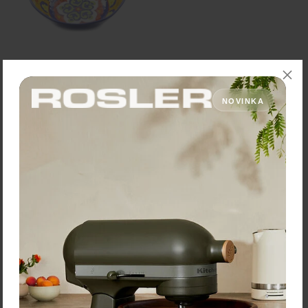
Rose&Tulipani Misa na
šalát "Nador" – Ø 36 cm
NOVINKA
42,90 €
Zľava:
-40 %
Cena: 25,74 €
s DPH
Skladom > 5 ks
Vložiť do košíka