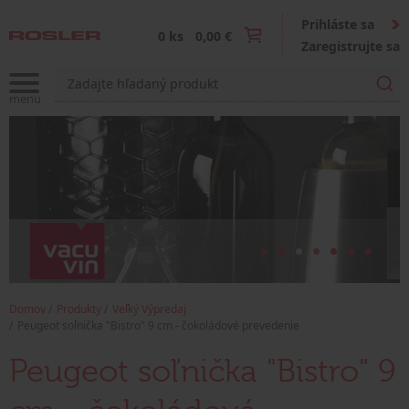
Prihláste sa
0 ks
0,00 €
Zaregistrujte sa
Domov
Produkty
Veľký Výpredaj
Peugeot soľnička "Bistro" 9 cm - čokoládové prevedenie
Peugeot soľnička "Bistro" 9