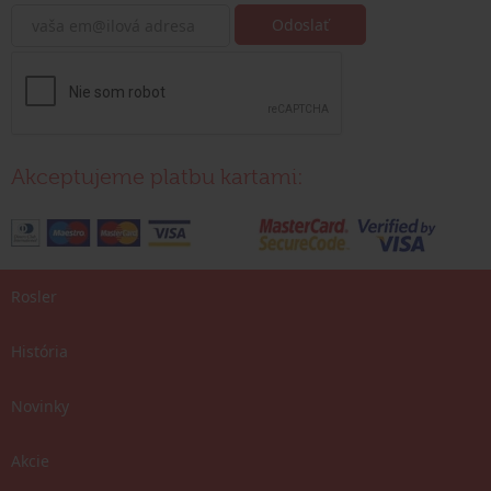
Akceptujeme platbu kartami:
Rosler
História
Novinky
Akcie