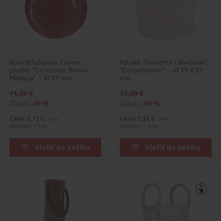
Rose&Tulipani Tanier
Rituali Domestici Kvetináč
plytký "Concerto Rosso
"Comelanice" – Ø 15 x 13
Malaga" – Ø 27 cm
cm
11,20 €
12,20 €
Zľava:
-40 %
Zľava:
-40 %
Cena: 6,72 €
Cena: 7,32 €
s DPH
s DPH
Skladom > 5 ks
Skladom > 5 ks
Vložiť do košíka
Vložiť do košíka