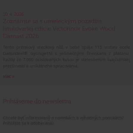
10. 4. 2026
Zoznámte sa s umeleckým pozadím
limitovanej edície Victorinox Evoke Wood
Damast 2026
Tento prémiový vreckový nôž v sebe spája 115 vrstiev ocele
Damasteel® GysingeTM s jedinečnými črienkami z platanu.
Každý zo 7.000 očíslovaných kusov je stelesnením švajčiarskej
precíznosti a unikátneho spracovania.
viac »
Prihlásenie do newslettra
Chcete byť informovaný o novinkách a výhodných ponukách?
Prihláste sa k odoberaniu