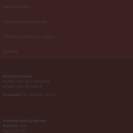
Na stiahnutie
Obchodné podmienky
Ochrana osobných údajov
Kontakt
Kontaktné údaje:
tel./fax: +421 (0)2 4445 6436
e-mail:
rosler@rosler.sk
Otvorené:
Po – Pi 08:00 – 16:00
Korešpondenčná adresa:
ROSLER - s.r.o.
Vajnorská 140