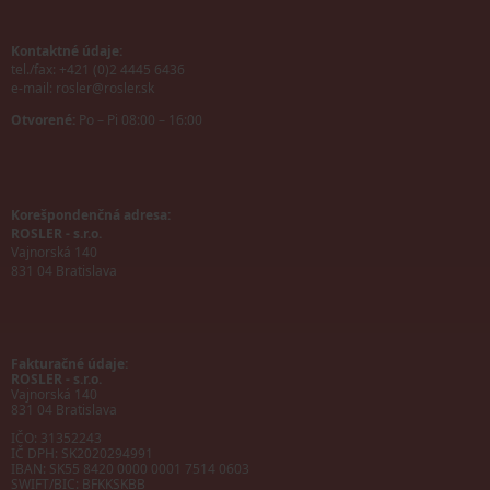
Kontaktné údaje:
tel./fax: +421 (0)2 4445 6436
e-mail:
rosler@rosler.sk
Otvorené:
Po – Pi 08:00 – 16:00
Korešpondenčná adresa:
ROSLER - s.r.o.
Vajnorská 140
831 04 Bratislava
Fakturačné údaje:
ROSLER - s.r.o.
Vajnorská 140
831 04 Bratislava
IČO: 31352243
IČ DPH: SK2020294991
IBAN:
SK55 8420 0000 0001 7514 0603
SWIFT/BIC:
BFKKSKBB