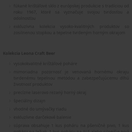
fúkané krištáľové sklo z európskej produkcie s tradíciou od
roku 1967, ktoré sa vyznačuje svojou tvrdosťou a
odolnosťou
exkluzívna kolekcia vysoko-kvalitných produktov so
zosilnenou stopkou a tepelne tvrdeným horným okrajom
Kolekcia Leona Craft Beer
vysokokvalitné krištáľové poháre
mimoriadna pozornosť je venovaná hornému okraju
tvrdenému tepelnou metódou a zabezpečujúcemu dlhú
životnosť produktov
precízne laserovo rezaný horný okraj
špeciálny dizajn
vhodné do umývačky riadu
exkluzívne darčekové balenie
súprava obsahuje 1 kus poháru na pšeničné pivo, 1 kus
poháru na ležiak, 1 kus poháru na ALE alebo silnejšie pivá