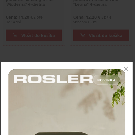
"Moderna" 4-dielna
"Leona" 4-dielna
Cena: 11,20 €
Cena: 12,20 €
s DPH
s DPH
Do 14 dní
Skladom > 5 ks
Vložiť do košíka
Vložiť do košíka
NOVINKA
Maison Forine Súprava
pohárov na Whisky
"Moderna" 4-dielna