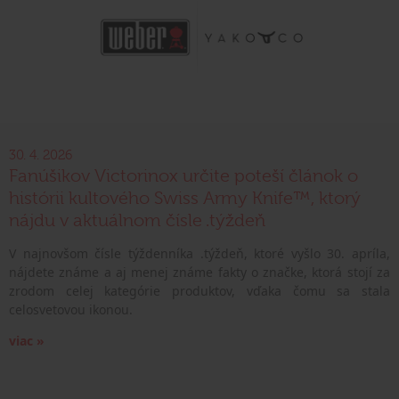
30. 4. 2026
Fanúšikov Victorinox určite poteší článok o
histórii kultového Swiss Army Knife™, ktorý
nájdu v aktuálnom čísle .týždeň
V najnovšom čísle týždenníka .týždeň, ktoré vyšlo 30. apríla,
nájdete známe a aj menej známe fakty o značke, ktorá stojí za
zrodom celej kategórie produktov, vďaka čomu sa stala
celosvetovou ikonou.
viac »