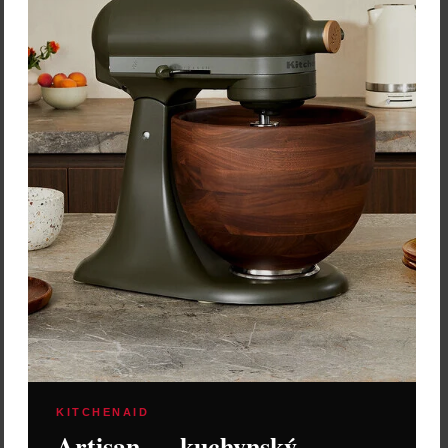
Cena: 11,20 €
s DPH
Do 14 dní
Vložiť do košíka
KITCHENAID
Artisan — kuchynský