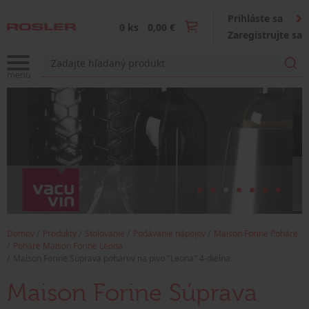
Prihláste sa
0 ks
0,00 €
Zaregistrujte sa
Domov
Produkty
Stolovanie
Podávanie nápojov
Maison Forine Poháre
Poháre Maison Forine Leona
Maison Forine Súprava pohárov na pivo "Leona" 4-dielna
Maison Forine Súprava