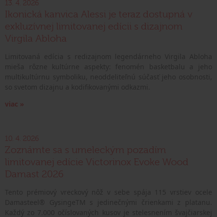
13. 4. 2026
Ikonická kanvica Alessi je teraz dostupná v
exkluzívnej limitovanej edícii s dizajnom
Virgila Abloha
Limitovaná edícia s redizajnom legendárneho Virgila Abloha
mieša rôzne kultúrne aspekty: fenomén basketbalu a jeho
multikultúrnu symboliku, neoddeliteľnú súčasť jeho osobnosti,
so svetom dizajnu a kodifikovanými odkazmi.
viac »
10. 4. 2026
Zoznámte sa s umeleckým pozadím
limitovanej edície Victorinox Evoke Wood
Damast 2026
Tento prémiový vreckový nôž v sebe spája 115 vrstiev ocele
Damasteel® GysingeTM s jedinečnými črienkami z platanu.
Každý zo 7.000 očíslovaných kusov je stelesnením švajčiarskej